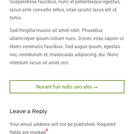
Suspendisse faucibus, nunc et pellentesque egestas,
lacus ante convallis tellus, vitae iaculis lacus elit id
tortor.
Sed fringilla mauris sit amet nibh. Phasellus
ullamcorper ipsum rutrum nunc. Donec vitae sapien ut
libero venenatis faucibus. Sed augue ipsum, egestas
nec, vestibulum et, malesuada adipiscing, dui. Nunc
interdum lacus sit amet orci.
Post
Next
Norant fuit nullo uno aliis
post:
navigation
Leave a Reply
Your email address will not be published.
Required
*
fields are marked